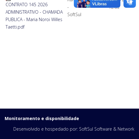
CONTRATO 145 2026
-
12:03
ADMINISTRATIVO - CHAMADA
SoftSul
PUBLICA - Maria Noroi Willes
Taetti.pdf
Monitoramento e disponibilidade
Desenvolvido e hospedado por:
SoftSul Software & Network