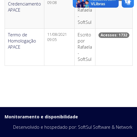
09:08
Credenciamento
por
APACE
Rafaela
-
SoftSul
Termo de
11/08/2021
Escrito
Acessos: 1732
09:05
Homologação
por
APACE
Rafaela
-
SoftSul
Monitoramento e disponibilidade
Desenvolvido e hospedado por:
SoftSul Software & Network