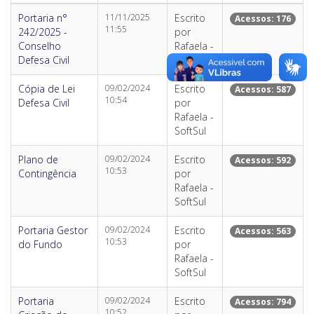
Portaria n°
11/11/2025
Escrito
Acessos: 176
11:55
242/2025 -
por
Conselho
Rafaela -
Defesa Civil
SoftSul
Cópia de Lei
09/02/2024
Escrito
Acessos: 587
10:54
Defesa Civil
por
Rafaela -
SoftSul
Plano de
09/02/2024
Escrito
Acessos: 592
10:53
Contingência
por
Rafaela -
SoftSul
Portaria Gestor
09/02/2024
Escrito
Acessos: 563
10:53
do Fundo
por
Rafaela -
SoftSul
Portaria
09/02/2024
Escrito
Acessos: 794
10:52