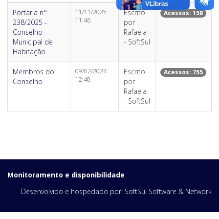
Portaria n°
11/11/2025
Escrito
Acessos: 158
11:46
238/2025 -
por
Conselho
Rafaela
Municipal de
- SoftSul
Habitação
Membros do
09/02/2024
Escrito
Acessos: 755
12:40
Conselho
por
Rafaela
- SoftSul
Monitoramento e disponibilidade
Desenvolvido e hospedado por:
SoftSul Software & Network