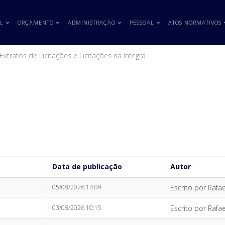
L
ORÇAMENTO
ADMINISTRAÇÃO
PESSOAL
ATOS NORMATIVOS
Extratos de Licitações e Licitações na Integra
Data de publicação
Autor
05/08/2026 14:09
Escrito por Rafae
03/08/2026 10:15
Escrito por Rafae