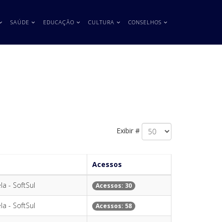
SAÚDE
EDUCAÇÃO
CULTURA
CONSELHOS
Exibir #
Acessos
la - SoftSul
Acessos: 30
la - SoftSul
Acessos: 58