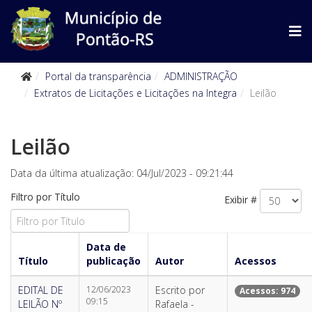
Portal da transparência
ADMINISTRAÇÃO
Extratos de Licitações e Licitações na Integra
Leilão
Leilão
Data da última atualização: 04/Jul/2023 - 09:21:44
Filtro por Título
Exibir #
Data de
Título
publicação
Autor
Acessos
EDITAL DE
12/06/2023
Escrito por
Acessos: 974
09:15
LEILÃO Nº
Rafaela -