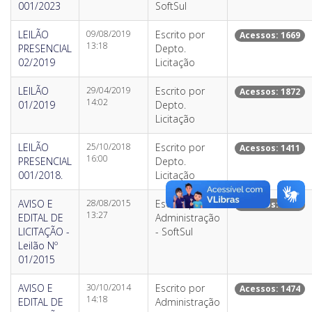
001/2023
SoftSul
LEILÃO
09/08/2019
Escrito por
Acessos: 1669
13:18
PRESENCIAL
Depto.
02/2019
Licitação
LEILÃO
29/04/2019
Escrito por
Acessos: 1872
14:02
01/2019
Depto.
Licitação
LEILÃO
25/10/2018
Escrito por
Acessos: 1411
16:00
PRESENCIAL
Depto.
001/2018.
Licitação
AVISO E
28/08/2015
Escrito por
Acessos: 1553
13:27
EDITAL DE
Administração
LICITAÇÃO -
- SoftSul
Leilão Nº
01/2015
AVISO E
30/10/2014
Escrito por
Acessos: 1474
14:18
EDITAL DE
Administração