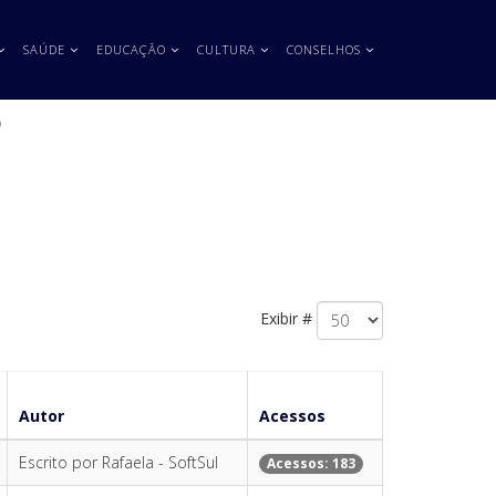
SAÚDE
EDUCAÇÃO
CULTURA
CONSELHOS
o
Exibir #
Autor
Acessos
Escrito por Rafaela - SoftSul
Acessos: 183