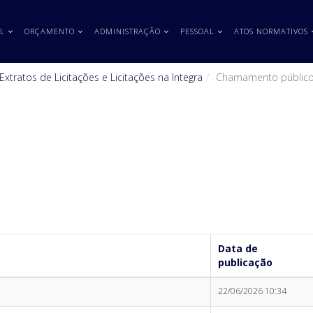
L
ORÇAMENTO
ADMINISTRAÇÃO
PESSOAL
ATOS NORMATIVOS
Extratos de Licitações e Licitações na Integra
Chamamento públic
Data de
publicação
22/06/2026 10:34