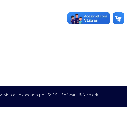
olvido e hospedado por:
SoftSul Software & Network