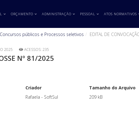
L
ORÇAMENTO
ADMINISTRAÇÃO
PESSOAL
ATOS NORMATIVOS
Concursos públicos e Processos seletivos
EDITAL DE CONVOCAÇÃO
O 2025
ACESSOS: 235
OSSE Nº 81/2025
Criador
Tamanho do Arquivo
Rafaela - SoftSul
209 kB