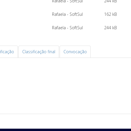
Rafaela - SoftSul
244 kB
Rafaela - SoftSul
162 kB
Rafaela - SoftSul
244 kB
ificação
Classificação final
Convocação