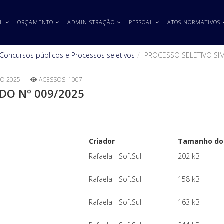
L
ORÇAMENTO
ADMINISTRAÇÃO
PESSOAL
ATOS NORMATIVOS
Concursos públicos e Processos seletivos
PROCESSO SELETIVO SIM
O 2025
ACESSOS: 1007
DO Nº 009/2025
Criador
Tamanho do 
Rafaela - SoftSul
202 kB
Rafaela - SoftSul
158 kB
Rafaela - SoftSul
163 kB