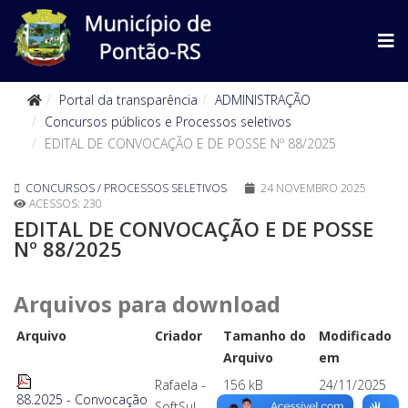
Portal da transparência
ADMINISTRAÇÃO
Concursos públicos e Processos seletivos
EDITAL DE CONVOCAÇÃO E DE POSSE Nº 88/2025
CONCURSOS / PROCESSOS SELETIVOS
24 NOVEMBRO 2025
ACESSOS: 230
EDITAL DE CONVOCAÇÃO E DE POSSE
Nº 88/2025
Arquivos para download
Arquivo
Criador
Tamanho do
Modificado
Arquivo
em
Rafaela -
156 kB
24/11/2025
88.2025 - Convocação
SoftSul
09:42