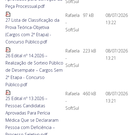
SoftSul
Peça Processual.pdf
Rafaela
97 kB
08/07/2026
27 Lista de Classificação da
-
13:22
Prova Teórica-Objetiva
SoftSul
(Cargos com 2ª Etapa) -
Concurso Público.pdf
Rafaela
223 kB
08/07/2026
26 Edital nº 14.2026 –
-
13:21
Realização de Sorteio Público
SoftSul
de Desempate – Cargos Sem
2ª Etapa - Concurso
Público.pdf
Rafaela
460 kB
08/07/2026
25 Edital nº 13.2026 –
-
13:21
Pessoas Candidatas
SoftSul
Aprovadas Para Perícia
Médica Que se Declararam
Pessoa com Deficiência –
Processo Seletivo.pdf