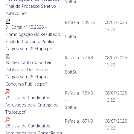
SoftSul
Final do Processo Seletivo
Público.pdf
Rafaela
535 kB
08/07/2026
31 Edital nº 15.2026 –
-
13:22
Homologação do Resultado
SoftSul
Final do Concurso Público –
Cargos sem 2ª Etapa.pdf
Rafaela
77 kB
08/07/2026
30 Resultado do Sorteio
-
13:22
Público de Desempate -
SoftSul
Cargos sem 2ª Etapa -
Concurso Público.pdf
Rafaela
78 kB
08/07/2026
29 Lista de Candidatos
-
13:22
Aprovados para Entrega de
SoftSul
Títulos.pdf
Rafaela
67 kB
08/07/2026
28 Lista de Candidatos
-
13:22
Aprovados para Correção da