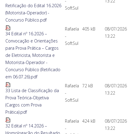
-
13:22
Retificação do Edital 16.2026
SoftSul
(Motorista-Operador) -
Concurso Público.pdf
Rafaela
405 kB
08/07/2026
34 Edital nº 16.2026 –
-
13:22
Convocação e Orientações
SoftSul
para Prova Prática – Cargos
de Eletricista, Motorista e
Motorista-Operador -
Concurso Público (Retificado
em 06.07.26).pdf
Rafaela
72 kB
08/07/2026
33 Lista de Classificação da
-
13:22
Prova Teórica-Objetiva
SoftSul
(Cargos com Prova
Prática).pdf
Rafaela
424 kB
08/07/2026
32 Edital nº 14.2026 –
-
13:22
Homologação do Resultado