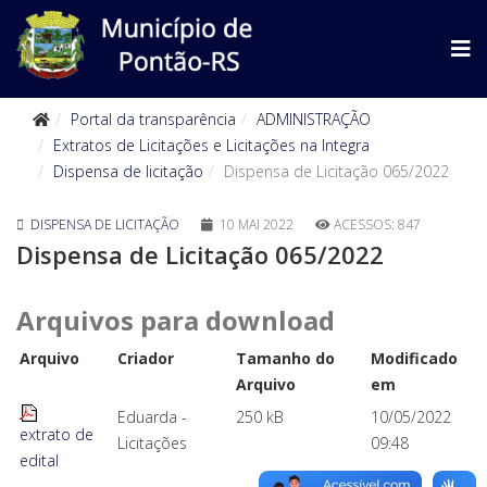
Portal da transparência
ADMINISTRAÇÃO
Extratos de Licitações e Licitações na Integra
Dispensa de licitação
Dispensa de Licitação 065/2022
DISPENSA DE LICITAÇÃO
10 MAI 2022
ACESSOS: 847
Dispensa de Licitação 065/2022
Arquivos para download
Arquivo
Criador
Tamanho do
Modificado
Arquivo
em
Eduarda -
250 kB
10/05/2022
extrato de
Licitações
09:48
edital