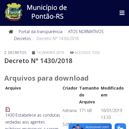
Portal da transparência
ATOS NORMATIVOS
Decretos
Decreto N° 1430/2018
DECRETOS
16 JANEIRO 2019
ACESSOS: 1050
Decreto N° 1430/2018
Arquivos para download
Arquivo
Criador
Tamanho
Modificado
do
em
Arquivo
Adriana
171 kB
16/01/2019
1430 Estabelece as condutas
-
13:33
vedadas aos agentes
SoftSul
públicos municipais a serem