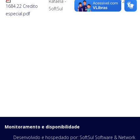
Rafaela -
163 kB
21/07/2022
1684.22 Credito
SoftSul
16:56
especial.pdf
Monitoramento e disponibilidade
Desenvolvido e hospedado por:
SoftSul Software & Network