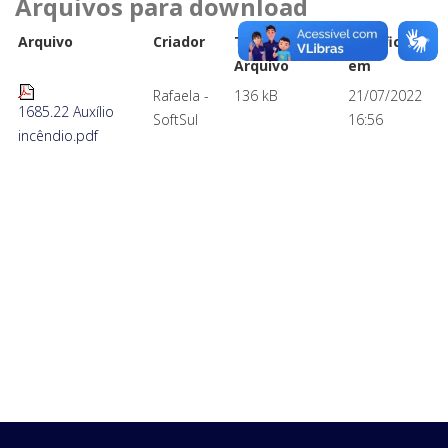
Arquivos para download
Arquivo
Criador
Tamanho do
Modificado
Arquivo
em
Rafaela -
136 kB
21/07/2022
1685.22 Auxílio
SoftSul
16:56
incêndio.pdf