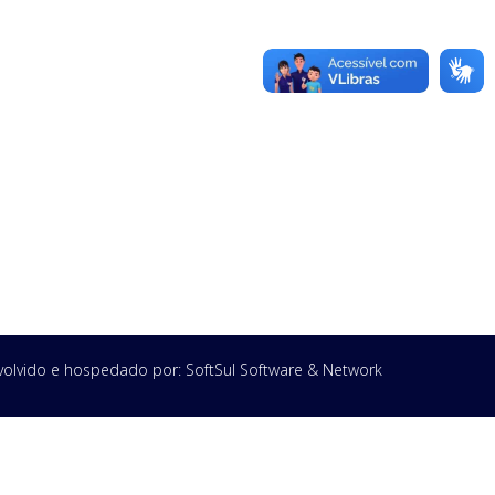
olvido e hospedado por:
SoftSul Software & Network