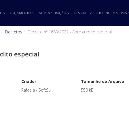
L
ORÇAMENTO
ADMINISTRAÇÃO
PESSOAL
ATOS NORMATIVOS
Decretos
Decreto nº 1683/2022 - Abre crédito especial
dito especial
Criador
Tamanho do Arquivo
Rafaela - SoftSul
550 kB