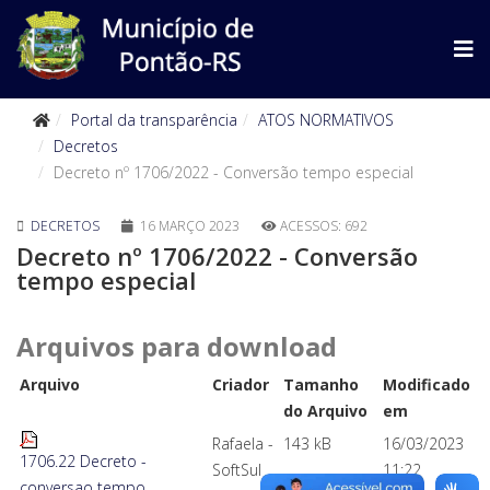
Portal da transparência
ATOS NORMATIVOS
Decretos
Decreto nº 1706/2022 - Conversão tempo especial
DECRETOS
16 MARÇO 2023
ACESSOS: 692
Decreto nº 1706/2022 - Conversão
tempo especial
Arquivos para download
Arquivo
Criador
Tamanho
Modificado
do Arquivo
em
Rafaela -
143 kB
16/03/2023
1706.22 Decreto -
SoftSul
11:22
conversao tempo