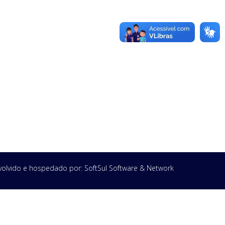
olvido e hospedado por:
SoftSul Software & Network