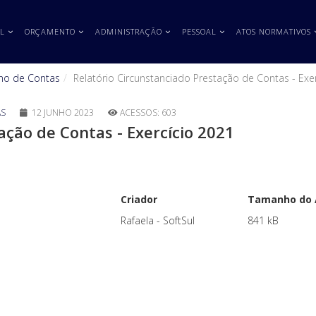
L
ORÇAMENTO
ADMINISTRAÇÃO
PESSOAL
ATOS NORMATIVOS
no de Contas
Relatório Circunstanciado Prestação de Contas - Exe
AS
12 JUNHO 2023
ACESSOS: 603
ação de Contas - Exercício 2021
Criador
Tamanho do 
Rafaela - SoftSul
841 kB